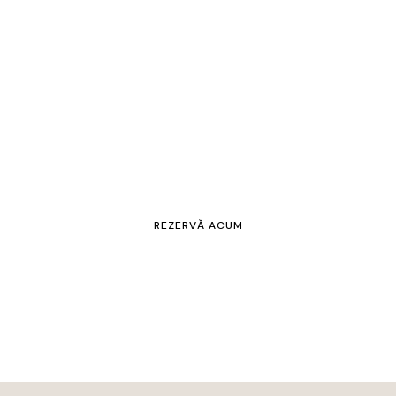
Pensiunea Casa
Olarului
REZERVĂ ACUM