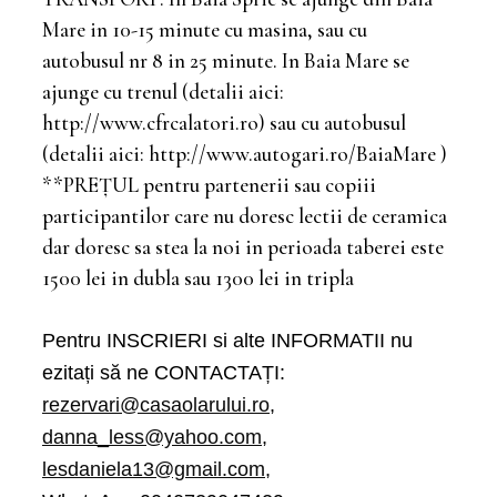
Mare in 10-15 minute cu masina, sau cu
autobusul nr 8 in 25 minute. In Baia Mare se
ajunge cu trenul (detalii aici:
http://www.cfrcalatori.ro) sau cu autobusul
(detalii aici: http://www.autogari.ro/BaiaMare )
**PREȚUL pentru partenerii sau copiii
participantilor care nu doresc lectii de ceramica
dar doresc sa stea la noi in perioada taberei este
1500 lei in dubla sau 1300 lei in tripla
Pentru INSCRIERI si alte INFORMATII nu
ezitați să ne CONTACTAȚI:
rezervari@casaolarului.ro
,
danna_less@yahoo.com
,
lesdaniela13@gmail.com
,