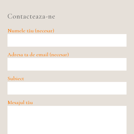
Contacteaza-ne
Numele tău (necesar)
Adresa ta de email (necesar)
Subiect
Mesajul tău