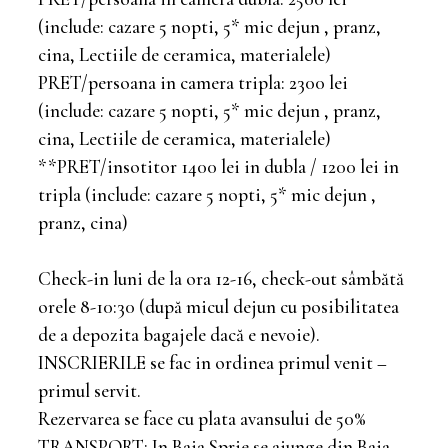
(include: cazare 5 nopti, 5* mic dejun , pranz,
cina, Lectiile de ceramica, materialele)
PRET/persoana in camera tripla: 2300 lei
(include: cazare 5 nopti, 5* mic dejun , pranz,
cina, Lectiile de ceramica, materialele)
**PRET/insotitor 1400 lei in dubla / 1200 lei in
tripla (include: cazare 5 nopti, 5* mic dejun ,
pranz, cina)
Check-in luni de la ora 12-16, check-out sâmbătă
orele 8-10:30 (după micul dejun cu posibilitatea
de a depozita bagajele dacă e nevoie).
INSCRIERILE se fac in ordinea primul venit –
primul servit.
Rezervarea se face cu plata avansului de 50%
TRANSPORT: In Baia Sprie se ajunge din Baia