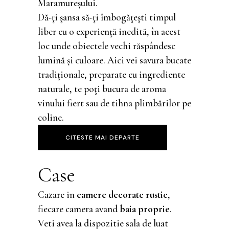
Maramureşului.
Dă-ţi şansa să-ţi îmbogăţeşti timpul
liber cu o experienţă inedită,
în acest
loc unde obiectele vechi răspândesc
lumină şi culoare.
Aici vei savura bucate
tradiţionale, preparate cu ingrediente
naturale, te poţi bucura de
aroma
vinului fiert sau de tihna plimbărilor pe
coline.
CITESTE MAI DEPARTE
Case
Cazare in
camere decorate rustic
,
fiecare camera avand
baia proprie
.
Veti avea la dispozitie sala de luat