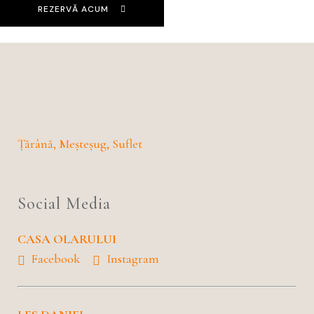
REZERVĂ ACUM
Țărână, Meșteșug, Suflet
Social Media
CASA OLARULUI
Facebook
Instagram